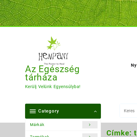
Skip
to
content
Ny
Az Egészség
tárháza
Kerülj Velünk Egyensúlyba!
Category
Márkák
Címke:
Termékek