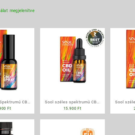
Sorted
lálat megjelenítve
by
popularity
 Spektrumú CBD
Sool széles spektrumú CBD
Sool szél
.900
Ft
15.900
Ft
pple (Alma
olaj 1000 mg, 10 ml
olaj 300
sel), 1000mg
CBD ol