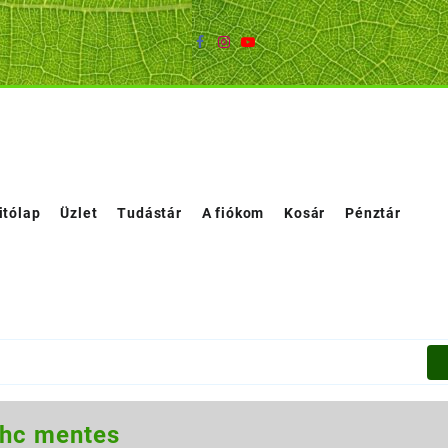
itólap
Üzlet
Tudástár
A fiókom
Kosár
Pénztár
thc mentes