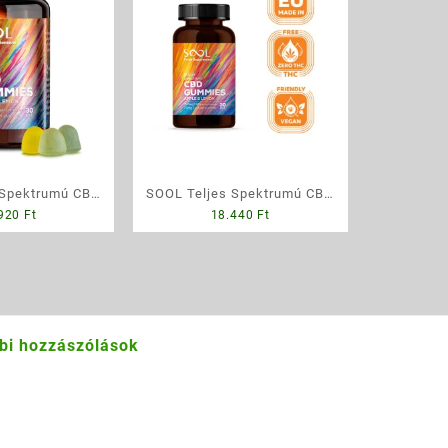
 Spektrumú CBD
SOOL Teljes Spektrumú CBD
.920
Ft
18.440
Ft
 Alma – Citrom
Gumivitamin Alma – Citrom
 300 mg, 30 db
ízesítéssel 750 mg, 30 db
bi hozzászólások