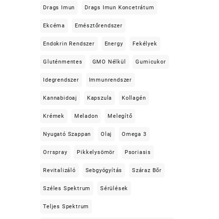
Drags Imun
Drags Imun Koncetrátum
Ekcéma
Emésztőrendszer
Endokrin Rendszer
Energy
Fekélyek
Gluténmentes
GMO Nélkül
Gumicukor
Idegrendszer
Immunrendszer
Kannabidoaj
Kapszula
Kollagén
Krémek
Meladon
Melegítő
Nyugató Szappan
Olaj
Omega 3
Orrspray
Pikkelysömör
Psoriasis
Revitalizáló
Sebgyógyítás
Száraz Bőr
Széles Spektrum
Sérülések
Teljes Spektrum