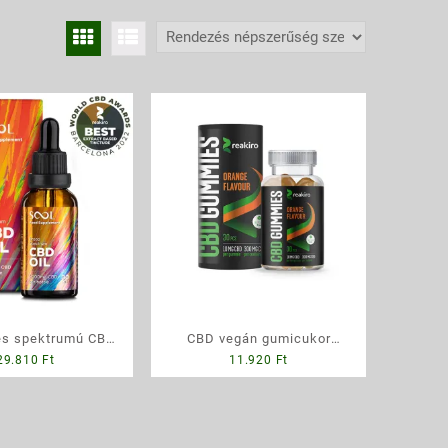
es spektrumú CBD
CBD vegán gumicukor
29.810
Ft
11.920
Ft
0 mg, 30 ml – 30%
300mg, narancs, 30db,
aj THC mentes
cukormentes