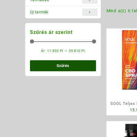
Mind a(z) 6 ta
Új termék
Szűrés ár szerint
Ár:
11.920 Ft
—
29.810 Ft
Min
Max
ár
ár
Szűrés
SOOL Teljes
15
Spray A
ízesítés