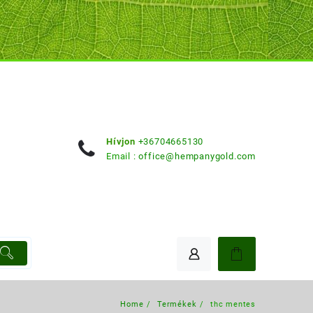
Hívjon
+36704665130
Email :
office@hempanygold.com
Home
Termékek
thc mentes