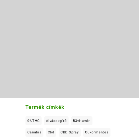
Termék címkék
0%THC
Alvássegítő
B3vitamin
Canabis
Cbd
CBD Spray
Cukormentes